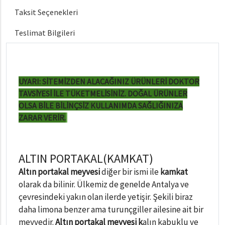
Taksit Seçenekleri
Teslimat Bilgileri
UYARI: SİTEMİZDEN ALACAĞINIZ ÜRÜNLERİ DOKTOR
TAVSİYESİ İLE TÜKETMELİSİNİZ. DOĞAL ÜRÜNLER
OLSA BİLE BİLİNÇSİZ KULLANIMDA SAĞLIĞINIZA
ZARAR VERİR.
ALTIN PORTAKAL(KAMKAT)
Altın portakal meyvesi
diğer bir ismi ile
kamkat
olarak da bilinir. Ülkemiz de genelde Antalya ve
çevresindeki yakın olan ilerde yetişir. Şekili biraz
daha limona benzer ama turunçgiller ailesine ait bir
meyvedir.
Altın portakal meyvesi k
alın kabuklu ve