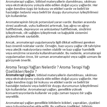
Aromaterapi yağları, bitkisel materyallerin damıtılması, sıkılması
veya ekstraksiyonu yoluyla elde edilen doğal uçucu yağlardır. Her
yağın kendine özgü bir kokusu ve etkileri vardır ve belirli bir
hastalığın tedavisi veya belirli bir duygu durumunun iyileştirilmesi
için kullanılırlar.
Aromaterapinin birçok potansiyel yararı vardır. Bazıları arasında
stresi azaltmak, uyku kalitesini artırmak, baş ağrısı ve ağrıyı
hafifletmek, depresyon ve anksiyeteyi hafifletmek, sindirimi
iyileştirmek, cilt sağlığını iyileştirmek ve bağışıklık sistemini
güçlendirmek sayılabilir.
Ancak, aromaterapi uygulamasıyla ilgili dikkat edilmesi gereken
bazı önemli noktalar vardır. Örneğin, bazı uçucu yağlar cilt tahrişine
veya alerjik reaksiyonlara neden olabilir ve bazı yağlar hamilelik
veya emzirme sırasında kullanılmamalıdır. Bu nedenle, aromaterapi
uygulamadan önce, bir uzman aromaterapist veya sağlık uzmanı ile
görüşmek önerilir.
Aroma Terapi Yağları Nelerdir ? Aroma Terapi Yağı
Özellikleri Nedir ?
Aromaterapi yağları
, bitkisel materyallerin damıtılması, sıkılması
veya ekstraksiyonu yoluyla elde edilen doğal uçucu yağlardır. Her
yağın kendine özgü bir kokusu ve etkileri vardır ve belirli bir
hastalığın tedavisi veya belirli bir duygu durumunun iyileştirilmesi
için kullanılırlar. Aromaterapi yağları, genellikle yüksek
konsantrasyonlarda kullanılır ve çoğu zaman taşıyıcı bir yağla
seyreltilir.
Aromaterapi yağları genellikle bitkilerin kökleri, yaprakları, çiçekleri
veya tohumlarından elde edilir. Bu yağların özellikleri, bitkinin