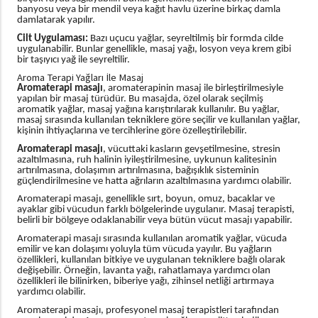
banyosu veya bir mendil veya kağıt havlu üzerine birkaç damla
damlatarak yapılır.
Cilt Uygulaması:
Bazı uçucu yağlar, seyreltilmiş bir formda cilde
uygulanabilir. Bunlar genellikle, masaj yağı, losyon veya krem gibi
bir taşıyıcı yağ ile seyreltilir.
Aroma Terapi Yağları İle Masaj
Aromaterapi masajı
, aromaterapinin masaj ile birleştirilmesiyle
yapılan bir masaj türüdür. Bu masajda, özel olarak seçilmiş
aromatik yağlar, masaj yağına karıştırılarak kullanılır. Bu yağlar,
masaj sırasında kullanılan tekniklere göre seçilir ve kullanılan yağlar,
kişinin ihtiyaçlarına ve tercihlerine göre özelleştirilebilir.
Aromaterapi masajı
, vücuttaki kasların gevşetilmesine, stresin
azaltılmasına, ruh halinin iyileştirilmesine, uykunun kalitesinin
artırılmasına, dolaşımın artırılmasına, bağışıklık sisteminin
güçlendirilmesine ve hatta ağrıların azaltılmasına yardımcı olabilir.
Aromaterapi masajı, genellikle sırt, boyun, omuz, bacaklar ve
ayaklar gibi vücudun farklı bölgelerinde uygulanır. Masaj terapisti,
belirli bir bölgeye odaklanabilir veya bütün vücut masajı yapabilir.
Aromaterapi masajı sırasında kullanılan aromatik yağlar, vücuda
emilir ve kan dolaşımı yoluyla tüm vücuda yayılır. Bu yağların
özellikleri, kullanılan bitkiye ve uygulanan tekniklere bağlı olarak
değişebilir. Örneğin, lavanta yağı, rahatlamaya yardımcı olan
özellikleri ile bilinirken, biberiye yağı, zihinsel netliği artırmaya
yardımcı olabilir.
Aromaterapi masajı, profesyonel masaj terapistleri tarafından