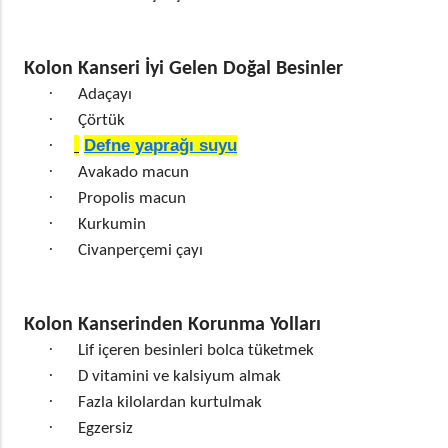
Kolon Kanseri İyi Gelen Doğal Besinler
·
Adaçayı
·
Çörtük
Defne yaprağı suyu
·
·
Avakado macun
·
Propolis macun
·
Kurkumin
·
Civanperçemi çayı
Kolon Kanserinden Korunma Yolları
·
Lif içeren besinleri bolca tüketmek
·
D vitamini ve kalsiyum almak
·
Fazla kilolardan kurtulmak
·
Egzersiz