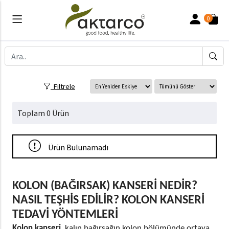
0
Filtrele
Toplam 0 Ürün
Ürün Bulunamadı
KOLON (BAĞIRSAK) KANSERİ NEDİR?
NASIL TEŞHİS EDİLİR? KOLON KANSERİ
TEDAVİ YÖNTEMLERİ
Kolon kanseri,
kalın bağırsağın kolon bölümünde ortaya