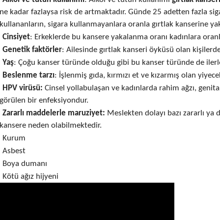
ne kadar fazlaysa risk de artmaktadır. Günde 25 adetten fazla sig
kullananların, sigara kullanmayanlara oranla gırtlak kanserine ya
Cinsiyet
: Erkeklerde bu kansere yakalanma oranı kadınlara oranla
Genetik faktörler
: Ailesinde gırtlak kanseri öyküsü olan kişilerde
Yaş
: Çoğu kanser türünde olduğu gibi bu kanser türünde de ilerle
Beslenme tarzı
: İşlenmiş gıda, kırmızı et ve kızarmış olan yiyecek
HPV virüsü:
Cinsel yollabulaşan ve kadınlarda rahim ağzı, genita
görülen bir enfeksiyondur.
Zararlı maddelerle maruziyet:
Meslekten dolayı bazı zararlı ya
kansere neden olabilmektedir.
Kurum
Asbest
Boya dumanı
Kötü ağız hijyeni