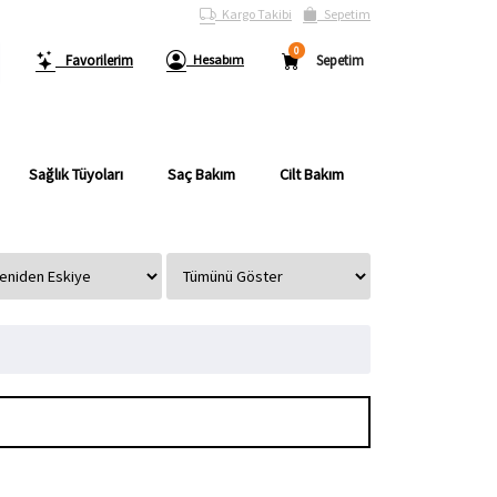
Kargo Takibi
Sepetim
0
Favorilerim
Hesabım
Sepetim
Sağlık Tüyoları
Saç Bakım
Cilt Bakım