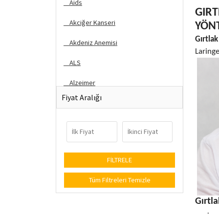
Aids
GIRT
Akciğer Kanseri
YÖN
Gırtlak
Akdeniz Anemisi
Laringe
ALS
Alzeimer
Fiyat Aralığı
Astım & Bronşit
Bağırsak Kanseri
Basur
Behçet Hastalığı
Tüm Filtreleri Temizle
Beyin Baloncuk
Gırtla
Böbrek Rahatsızlığı
·