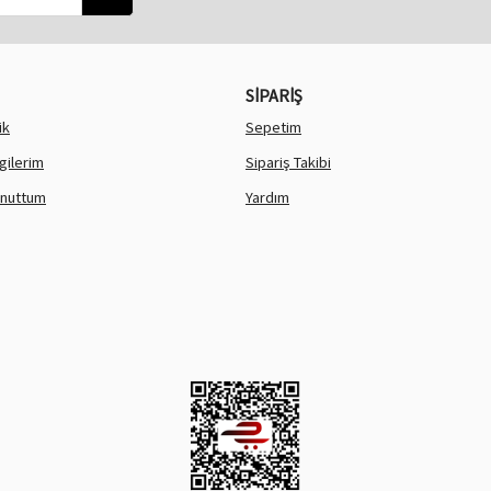
SİPARİŞ
ik
Sepetim
lgilerim
Sipariş Takibi
Unuttum
Yardım