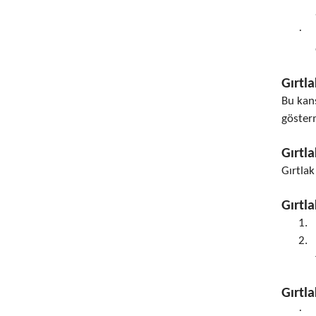
·
Gırtl
Bu kan
göster
Gırtl
Gırtla
Gırtl
1.
2.
Gırtl
·