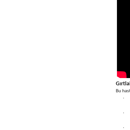
Gırtla
Bu hast
·
·
·