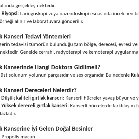
altında gerçekleşmektedir.
Biyopsi:
Laringoskopi veya nazendoskopi esnasında incelenen bö
örneği alınır ve laboratuvara gönderilir.
ak Kanseri Tedavi Yöntemleri
serin tedavisi tümörün bulunduğu tam bölge, derecesi, evresi ve 
mektedir. Genelde cerrahi, radyoterapi ve kemoterapi uygulanmak
ak Kanserinde Hangi Doktora Gidilmeli?
k üst solunum yolunun parçasıdır ve ses organıdır. Bu nedenle
Kul
ak Kanseri Dereceleri Nelerdir?
Düşük kaliteli gırtlak kanseri:
Kanserli hücreler yavaş büyür ve ya
Yüksek dereceli gırtlak kanseri:
Kanserli hücrelerde farklılaşım faz
fazladır.
ak Kanserine İyi Gelen Doğal Besinler
Propolis macun