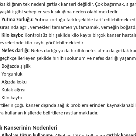
kısıklığının tek nedeni gırtlak kanseri değildir. Çok bağırmak, siga
yaşlılık gibi sebepler ses kısıklığına neden olabilmektedir.
Yutma zorluğu:
Yutma zorluğu farklı şekilde tarif edilebilmektedi
sırasında ağrı, yemekleri tamamen yutamamak, yemeğin boğazda 
Kilo kaybı:
Kontrolsüz bir şekilde kilo kaybı birçok kanser hastalığı
evrelerinde kilo kaybı görülebilmektedir.
Nefes darlığı:
Nefes darlığı ya da hırıltılı nefes alma da gırtlak k
geçtikçe ilerleyen şekilde hırıltılı solunum ve nefes darlığı yaş
Boğazda şişlik
Yorgunluk
Ağızda koku
Kulak ağrısı
Kilo kaybı
rtilerin çoğu kanser dışında sağlık problemlerinden kaynaklanabil
ra kullanan kişilerde belirtilere rastlanmaktadır.
ak Kanserinin Nedenleri
Alkol ve tütün kullanımı
: Alkol ve tütün kullanımı
gırtlak kanser