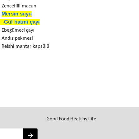
Zencefilli macun
Mersin suyu
Gül hatmi çayı
Ebegümeci çayı
Andız pekmezi
Reishi mantar kapsülü
Good Food Healthy Life