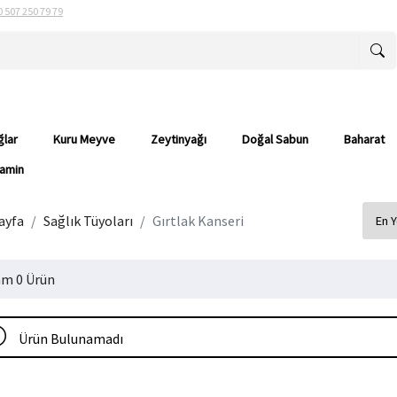
0 507 250 79 79
ğlar
Kuru Meyve
Zeytinyağı
Doğal Sabun
Baharat
tamin
ayfa
Sağlık Tüyoları
Gırtlak Kanseri
m 0 Ürün
Ürün Bulunamadı