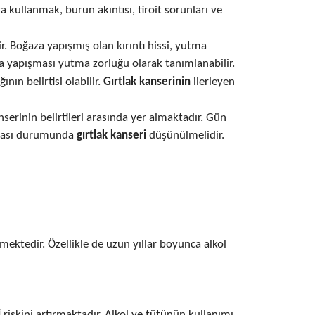
ra kullanmak, burun akıntısı, tiroit sorunları ve
r. Boğaza yapışmış olan kırıntı hissi, yutma
yapışması yutma zorluğu olarak tanımlanabilir.
nın belirtisi olabilir.
Gırtlak kanserinin
ilerleyen
anserinin belirtileri arasında yer almaktadır. Gün
anması durumunda
gırtlak kanseri
düşünülmelidir.
mektedir. Özellikle de uzun yıllar boyunca alkol
i
riskini artırmaktadır. Alkol ve tütünün kullanımı