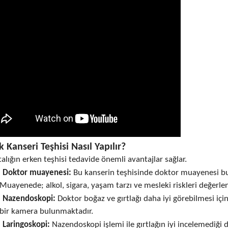
k Kanseri Teşhisi Nasıl Yapılır?
alığın erken teşhisi tedavide önemli avantajlar sağlar.
Doktor muayenesi:
Bu kanserin teşhisinde doktor muayenesi bu 
Muayenede; alkol, sigara, yaşam tarzı ve mesleki riskleri değerlen
Nazendoskopi:
Doktor boğaz ve gırtlağı daha iyi görebilmesi içi
bir kamera bulunmaktadır.
Laringoskopi:
Nazendoskopi işlemi ile gırtlağın iyi incelemediği