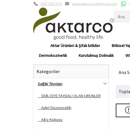
0507 250 79 79
aktarcokurumsal@gmail.com
Aktar Ürünleri & Şifalı bitkiler
Bitkisel Ya
Dermokozmetik
Kurutulmuş Dolmalık
Vi
Kategoriler
Ana S
Sağlık Tüyoları
Topla
SİVİLCEYE FAYDALI OLAN ÜRÜNLER
Adet Düzensizliği
Ağız Kokusu