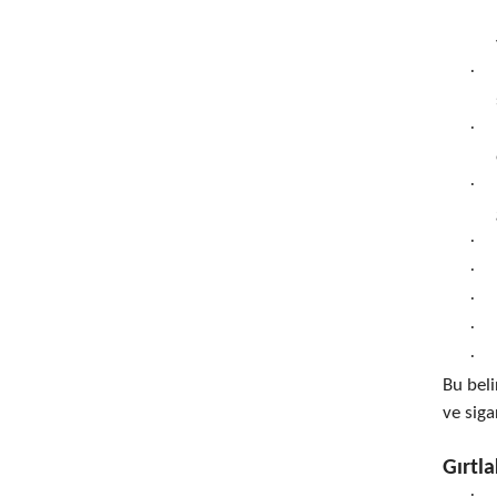
Boyun Fıtığı
Damar Tıkanıklığı
·
Egzama & Sedef
·
Gırtlak Kanseri
·
Göğüs Kanseri
Gut Hastalığı
·
·
Hepatit B
·
İltihaplı Romatizma
·
·
İştah Açma
Bu beli
ve siga
Kansızlık
Karaciğer Kanseri
Gırtl
·