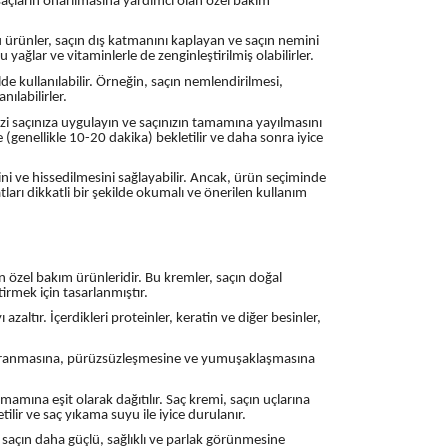
açların onarılmasına yardımcı olan özel bakım
u ürünler, saçın dış katmanını kaplayan ve saçın nemini
yağlar ve vitaminlerle de zenginleştirilmiş olabilirler.
lde kullanılabilir. Örneğin, saçın nemlendirilmesi,
nılabilirler.
zi saçınıza uygulayın ve saçınızın tamamına yayılmasını
 (genellikle 10-20 dakika) bekletilir ve daha sonra iyice
ini ve hissedilmesini sağlayabilir. Ancak, ürün seçiminde
arı dikkatli bir şekilde okumalı ve önerilen kullanım
n özel bakım ürünleridir. Bu kremler, saçın doğal
tirmek için tasarlanmıştır.
azaltır. İçerdikleri proteinler, keratin ve diğer besinler,
y taranmasına, pürüzsüzleşmesine ve yumuşaklaşmasına
mına eşit olarak dağıtılır. Saç kremi, saçın uçlarına
ilir ve saç yıkama suyu ile iyice durulanır.
m, saçın daha güçlü, sağlıklı ve parlak görünmesine