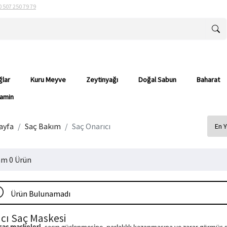
0 507 250 79 79
ğlar
Kuru Meyve
Zeytinyağı
Doğal Sabun
Baharat
tamin
ayfa
Saç Bakım
Saç Onarıcı
m 0 Ürün
Ürün Bulunamadı
cı Saç Maskesi