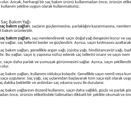
 olur. Ancak, herhangi bir saç bakım ürünü kullanmadan önce, ürünün etiketin
 kullanım şekline uygun olarak kullanmalısınız.
 Saç Bakım Yağı
saç bakım yağları
, saçların güçlenmesine, parlaklığını kazanmasına, nemle
l bakım ürünleridir.
saç bakım yağları,
saçı nemlendirerek saçın doğal yağ dengesini korur ve saç 
 ve yağlar, saç tellerini besler ve güçlendirir. Ayrıca, saçın kırılmasını azalta
saç bakım yağları, genellikle argan yağı, jojoba yağı, hindistancevizi yağı, 
tır. Bu yağlar, saçın iç yapısına nüfuz ederek saç tellerini onarır ve saçın nem
r, saçın daha parlak ve yumuşak görünmesini sağlar. Ayrıca, saçın şekillendir
 olur.
saç bakım yağları, kullanımı oldukça kolaydır. Genellikle saçın nemli veya ku
 saça uygulanır. Saç yağı, saç uçlarından başlayarak tüm saça eşit olarak uyg
kaç dakika bekletilir ve ardından saç yıkama suyu ile durulanır.
saç bakım yağlarının düzenli kullanımı, saçın daha sağlıklı, güçlü ve parlak 
dan önce, ürünün etiketindeki talimatları dikkatli bir şekilde okumalı ve öne