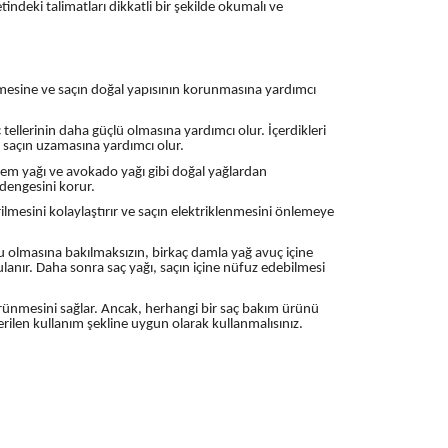
deki talimatları dikkatli bir şekilde okumalı ve
nmesine ve saçın doğal yapısının korunmasına yardımcı
tellerinin daha güçlü olmasına yardımcı olur. İçerdikleri
rak saçın uzamasına yardımcı olur.
badem yağı ve avokado yağı gibi doğal yağlardan
 dengesini korur.
ilmesini kolaylaştırır ve saçın elektriklenmesini önlemeye
ru olmasına bakılmaksızın, birkaç damla yağ avuç içine
ulanır. Daha sonra saç yağı, saçın içine nüfuz edebilmesi
görünmesini sağlar. Ancak, herhangi bir saç bakım ürünü
rilen kullanım şekline uygun olarak kullanmalısınız.