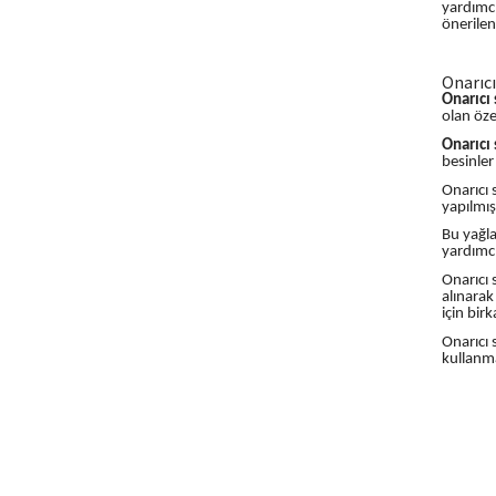
yardımcı
önerilen
Onarıcı
Onarıcı 
olan öze
Onarıcı 
besinler
Onarıcı 
yapılmış
Bu yağla
yardımcı
Onarıcı 
alınarak
için bir
Onarıcı 
kullanma