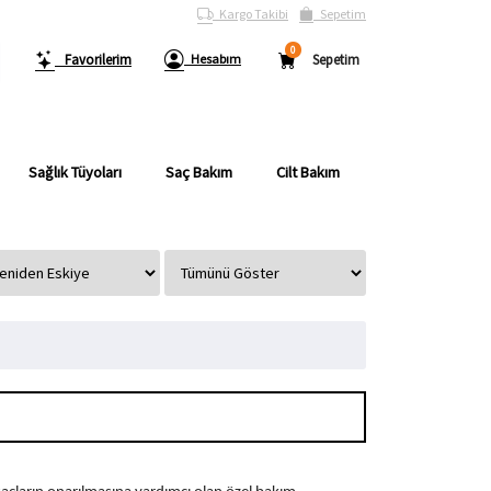
Kargo Takibi
Sepetim
0
Favorilerim
Hesabım
Sepetim
Sağlık Tüyoları
Saç Bakım
Cilt Bakım