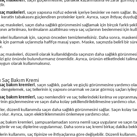
 saç maskeleri
, saçın güçlenmesine, parlaklık kazanmasına ve zarar görmüş s
dir.
 saç maskeleri
, saçın yapısına nüfuz ederek içeriye besinler ve nem sağlar. B
keratin tabakasını güçlendiren proteinler içerir. Ayrıca, saçın ihtiyaç duyduğu 
saç maskeleri, saçın daha sağlıklı görünmesini sağlamak için birçok farklı şeki
ının artırılması, kırılmaların azaltılması veya saç uçlarının beslenmesi için kulla
leri kullanmak için, saçınızı önceden temizlemelisiniz. Daha sonra, maskeni
 için parmak uçlarınızla hafifçe masaj yapın. Maske, saçınızda belirli bir süre
r.
saç maskeleri, düzenli olarak kullanıldığında saçınızın daha sağlıklı görünmes
nizi göz önünde bulundurmanız önemlidir. Ayrıca, ürünün etiketindeki talimatl
uygun olarak kullanmalısınız.
ı Saç Bakım Kremi
 saç bakım kremleri
, saçın sağlıklı, parlak ve güçlü görünmesine yardımcı ola
ı dengelemek, saç tellerinin iç yapısını onarmak ve zarar görmüş saçları iyileş
 saç bakım kremleri,
saçı nemlendirir ve saç tellerindeki kırılma ve yıpranmayı 
erinin güçlenmesine ve saçın daha kolay şekillendirilebilmesine yardımcı olur.
er, düzenli kullanımda saçın daha sağlıklı görünmesini sağlar. Saçın kola
 olur. Ayrıca, saçın elektriklenmesini önlemeye yardımcı olur.
saç bakım kremleri, şampuanlamadan sonra nemli saça uygulanır ve saçın tama
tırılır ve saç diplerine uygulanmaz. Daha sonra saç kremi birkaç dakika beklet
erin kullanımı, saç tipinize ve ihtiyaçlarına göre değişebilir. Düzenli kullanı