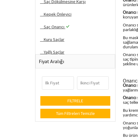
Onarıcı
Saç Dökülmesine Karşı
ürünleri
Onarıcı
Kepek Önleyici
koruyan 
Onarıcı 
Saç Onarıcı
parlaklığ
Bu maske
Kuru Saçlar
sağlamak
durulanı
Yağlı Saçlar
Onarıcı 
saç tipi
Fiyat Aralığı
Normal Saç
şekline 
İnce Telli Saçlar
Onarıc
Onarıcı
Yıpranmış Saçlar
yağların
Onarıcı
Cansız Saçlar
saç tell
Bu kreml
Tüm Filtreleri Temizle
Tüm Kategoriler
yardımcı
Onarıcı 
yoğunlaş
Bu ürünl