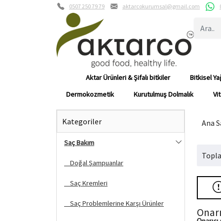
0507 250 79 79
aktarcokurumsal@gmail.com
Aktar Ürünleri & Şifalı bitkiler
Bitkisel Ya
Dermokozmetik
Kurutulmuş Dolmalık
Vi
Kategoriler
Ana S
Saç Bakım
Topla
Doğal Şampuanlar
Saç Kremleri
Saç Problemlerine Karşı Ürünler
Onarı