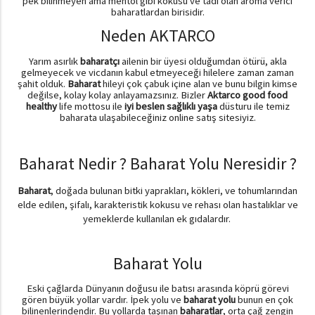
pek bilinmeyen ama mentol gibi kokusu ve tadı olan aroma verici
baharatlardan birisidir.
Neden AKTARCO
Yarım asırlık
baharatçı
ailenin bir üyesi olduğumdan ötürü, akla
gelmeyecek ve vicdanın kabul etmeyeceği hilelere zaman zaman
şahit olduk.
Baharat
hileyi çok çabuk içine alan ve bunu bilgin kimse
değilse, kolay kolay anlayamazsınız. Bizler
Aktarco good food
healthy
life mottosu ile
iyi beslen sağlıklı yaşa
düsturu ile temiz
baharata ulaşabileceğiniz online satış sitesiyiz.
Baharat Nedir ? Baharat Yolu Neresidir ?
Baharat
, doğada bulunan bitki yaprakları, kökleri, ve tohumlarından
elde edilen, şifalı, karakteristik kokusu ve rehası olan hastalıklar ve
yemeklerde kullanılan ek gıdalardır.
Baharat Yolu
Eski çağlarda Dünyanın doğusu ile batısı arasında köprü görevi
gören büyük yollar vardır. İpek yolu ve
baharat yolu
bunun en çok
bilinenlerindendir. Bu yollarda taşınan
baharatlar
, orta çağ zengin