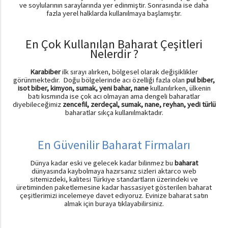
ve soylularının saraylarında yer edinmiştir. Sonrasında ise daha
fazla yerel halklarda kullanılmaya başlamıştır.
En Çok Kullanılan Baharat Çeşitleri
Nelerdir ?
Karabiber
ilk sırayı alırken, bölgesel olarak değişiklikler
görünmektedir.
Doğu bölgelerinde acı özelliği fazla olan
pul biber,
isot biber, kimyon, sumak, yeni bahar, nane
kullanılırken, ülkenin
batı kısmında ise çok acı olmayan ama dengeli baharatlar
diyebileceğimiz
zencefil, zerdeçal, sumak, nane, reyhan, yedi türlü
baharatlar sıkça kullanılmaktadır.
En Güvenilir Baharat Firmaları
Dünya kadar eski ve gelecek kadar bilinmez bu
baharat
dünyasında kaybolmaya hazırsanız sizleri aktarco web
sitemizdeki, kalitesi Türkiye standartların üzerindeki ve
üretiminden paketlemesine kadar hassasiyet gösterilen baharat
çeşitlerimizi incelemeye davet ediyoruz. Evinize baharat satın
almak için buraya tıklayabilirsiniz.