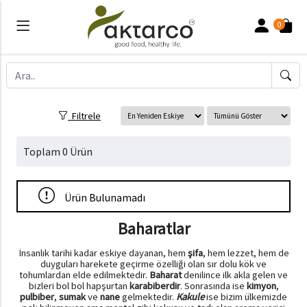
0
Filtrele
Toplam 0 Ürün
Ürün Bulunamadı
Baharatlar
İnsanlık tarihi kadar eskiye dayanan, hem
şifa
, hem lezzet, hem de
duyguları harekete geçirme özelliği olan sır dolu kök ve
tohumlardan elde edilmektedir.
Baharat
denilince ilk akla gelen ve
bizleri bol bol hapşurtan
karabiberdir
. Sonrasında ise
kimyon
,
pulbiber
,
sumak
ve
nane
gelmektedir.
Kakule
ise bizim ülkemizde