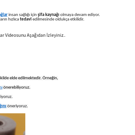
ağlar
insan sağlığı için
şifa kaynağı
olmaya devam ediyor.
arın hızlıca
tedavi
edilmesinde oldukça etkilidir.
ar Videosunu Aşağıdan İzleyiniz..
kilde elde edilmektedir. Örneğin,
nı
önerebiliyoruz.
iyoruz.
ğını
öneriyoruz.