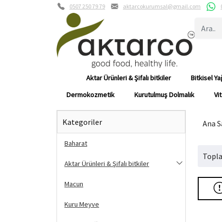
0507 250 79 79
aktarcokurumsal@gmail.com
Aktar Ürünleri & Şifalı bitkiler
Bitkisel Ya
Dermokozmetik
Kurutulmuş Dolmalık
Vi
Kategoriler
Ana S
Baharat
Topla
Aktar Ürünleri & Şifalı bitkiler
Macun
Kuru Meyve