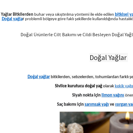
l Yağlar Bitkilerden
buhar veya sıkıştırılma yöntemi ile elde edilen
bitkisel y
Doğal yağla
r
problemli bölgeye göre faklı şekillerde kullanıldığında hastalıkl
Doğal Ürünlerle Cilt Bakımı ve Cildi Besleyen Doğal Yağl
Doğal Yağlar
Doğal yağlar
bitkilerden, sebzelerden, tohumlardan farklı şe
Sivilce kurutucu doğal yağ
olarak
kekik yağı
Siyah nokta için
limon yağını
öner
Saç bakımı için
sarımsak yağı
ve
ısırgan ya