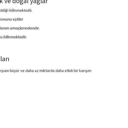
ik ve doğal yağlar
ldiği bilinmektedir.
 tonunu eşitler
ullanım amaçlarındandır.
ğu bilinmektedir.
ları
çarpanı büyür ve daha az miktarda daha etkili bir karışım