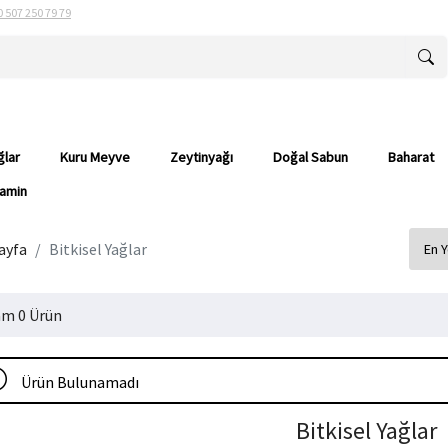
0 507 250 79 79
ğlar
Kuru Meyve
Zeytinyağı
Doğal Sabun
Baharat
tamin
ayfa
Bitkisel Yağlar
m 0 Ürün
Ürün Bulunamadı
Bitkisel Yağlar