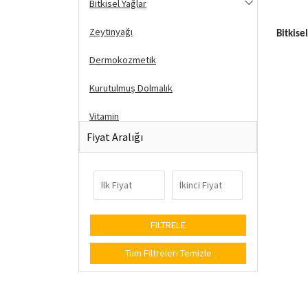
Bitkisel Yağlar
Zeytinyağı
Bitkise
Dermokozmetik
Kurutulmuş Dolmalık
Vitamin
Fiyat Aralığı
Cilt Bakım
Doğal Sabun
Saç Bakım
Sağlık Tüyoları
Tüm Filtreleri Temizle