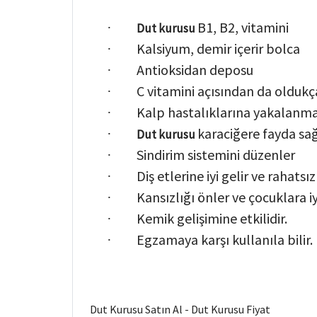
B1, B2, vitamini
·
Dut kurusu
Kalsiyum, demir içerir bolca
·
Antioksidan deposu
·
C vitamini açısından da oldukç
·
Kalp hastalıklarına yakalanma r
·
karaciğere fayda sa
·
Dut kurusu
Sindirim sistemini düzenler
·
Diş etlerine iyi gelir ve rahatsız
·
Kansızlığı önler ve çocuklara i
·
Kemik gelişimine etkilidir.
·
Egzamaya karşı kullanıla bilir.
·
Dut Kurusu Satın Al - Dut Kurusu Fiyat