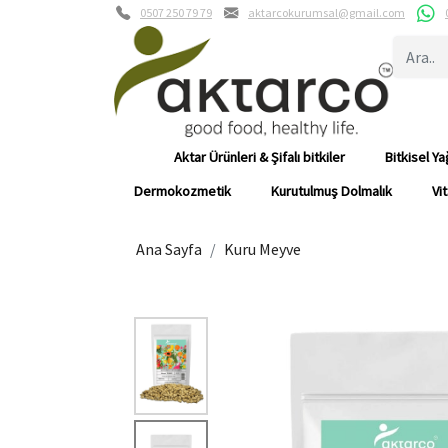
0507 250 79 79
aktarcokurumsal@gmail.com
Aktar Ürünleri & Şifalı bitkiler
Bitkisel Ya
Dermokozmetik
Kurutulmuş Dolmalık
Vi
Ana Sayfa
Kuru Meyve