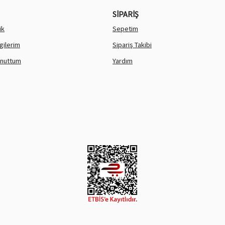
SİPARİŞ
ik
Sepetim
lgilerim
Sipariş Takibi
Unuttum
Yardım