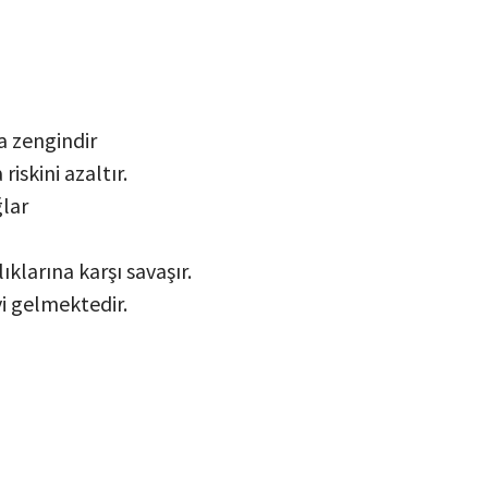
a zengindir
iskini azaltır.
ğlar
lıklarına karşı savaşır.
yi gelmektedir.