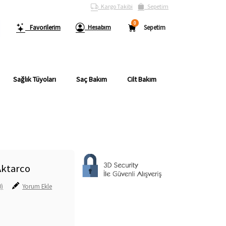
Kargo Takibi
Sepetim
0
Favorilerim
Hesabım
Sepetim
Sağlık Tüyoları
Saç Bakım
Cilt Bakım
Aktarco
0)
Yorum Ekle