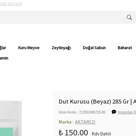
0 507 250 79 79
ğlar
Kuru Meyve
Zeytinyağı
Doğal Sabun
Baharat
tamin
Dut Kurusu (Beyaz) 285 Gr | 
Ürün Kodu : 712501065715.00
Yorumlar (
Marka :
AKTARCO
₺ 150.00
Kdv Dahil