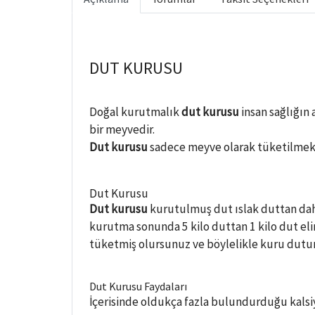
DUT KURUSU
Doğal kurutmalık
dut kurusu
insan sağlığın
bir meyvedir.
Dut kurusu
sadece meyve olarak tüketilmekle
Dut Kurusu
Dut kurusu
kurutulmuş dut ıslak duttan daha
kurutma sonunda 5 kilo duttan 1 kilo dut elin
tüketmiş olursunuz ve böylelikle kuru dutun
Dut Kurusu Faydaları
İçerisinde oldukça fazla bulundurduğu kalsiy