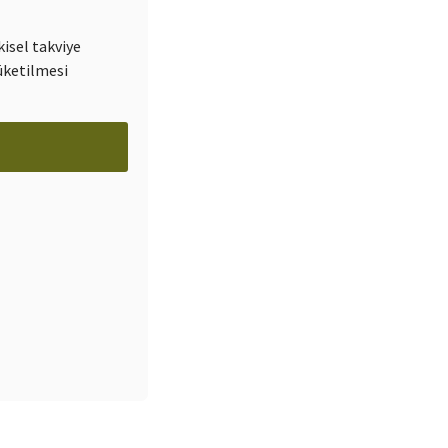
kisel takviye
üketilmesi