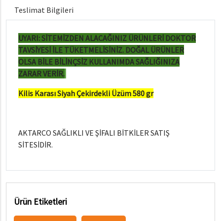
Teslimat Bilgileri
UYARI: SİTEMİZDEN ALACAĞINIZ ÜRÜNLERİ DOKTOR
TAVSİYESİ İLE TÜKETMELİSİNİZ. DOĞAL ÜRÜNLER
OLSA BİLE BİLİNÇSİZ KULLANIMDA SAĞLIĞINIZA
ZARAR VERİR.
Kilis Karası Siyah Çekirdekli Üzüm 580 gr
AKTARCO SAĞLIKLI VE ŞİFALI BİTKİLER SATIŞ
SİTESİDİR.
Ürün Etiketleri