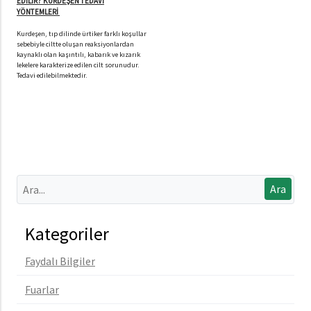
EDİLİR? KURDEŞEN TEDAVİ
YÖNTEMLERİ
Kurdeşen, tıp dilinde ürtiker farklı koşullar
sebebiyle ciltte oluşan reaksiyonlardan
kaynaklı olan kaşıntılı, kabarık ve kızarık
lekelere karakterize edilen cilt sorunudur.
Tedavi edilebilmektedir.
Kategoriler
Faydalı Bilgiler
Fuarlar