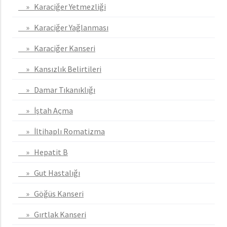
» Karaciğer Yetmezliği
» Karaciğer Yağlanması
» Karaciğer Kanseri
» Kansızlık Belirtileri
» Damar Tıkanıklığı
» İştah Açma
» İltihaplı Romatizma
» Hepatit B
» Gut Hastalığı
» Göğüs Kanseri
» Gırtlak Kanseri