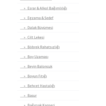
» Esrar & Alkol Bağımlılığı
» Egzama & Sedef
» Dalak Büyümesi
» Cilt Lekesi
» Böbrek Rahatsızlığı
» Boy Uzaması
» Beyin Baloncuk
» Boyun Fıtığı
» Behçet Hastalığı
» Basur
» Bağırsak Kanseri