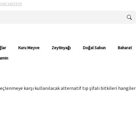
0 507 250 79 79
ğlar
Kuru Meyve
Zeytinyağı
Doğal Sabun
Baharat
tamin
çlenmeye karşı kullanılacak alternatif tıp şifalı bitkileri hangileri