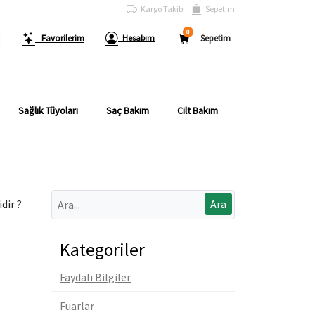
Kargo Takibi
Sepetim
0
Favorilerim
Hesabım
Sepetim
Sağlık Tüyoları
Saç Bakım
Cilt Bakım
dir ?
Kategoriler
Faydalı Bilgiler
Fuarlar