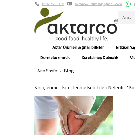
0507 250 79 79
aktarcokurumsal@gmail.com
Aktar Ürünleri & Şifalı bitkiler
Bitkisel Ya
Dermokozmetik
Kurutulmuş Dolmalık
Vi
Ana Sayfa
Blog
Kireçlenme - Kireçlenme Belirtileri Nelerdir ? Kire