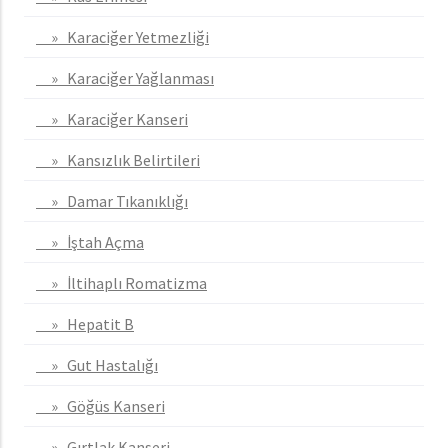
» Karaciğer Yetmezliği
» Karaciğer Yağlanması
» Karaciğer Kanseri
» Kansızlık Belirtileri
» Damar Tıkanıklığı
» İştah Açma
» İltihaplı Romatizma
» Hepatit B
» Gut Hastalığı
» Göğüs Kanseri
» Gırtlak Kanseri