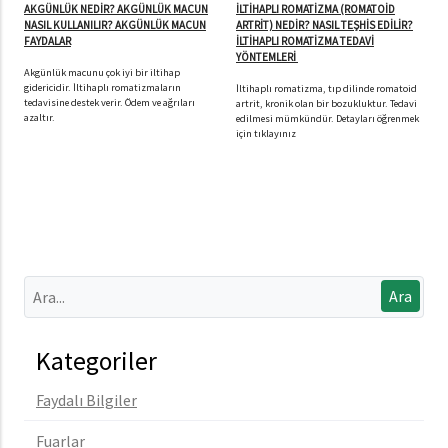
AKGÜNLÜK NEDİR? AKGÜNLÜK MACUN
İLTİHAPLI ROMATİZMA (ROMATOİD
NASIL KULLANILIR? AKGÜNLÜK MACUN
ARTRİT) NEDİR? NASIL TEŞHİS EDİLİR?
FAYDALAR
İLTİHAPLI ROMATİZMA TEDAVİ
YÖNTEMLERİ
Akgünlük macunu çok iyi bir iltihap
gidericidir. İltihaplı romatizmaların
İltihaplı romatizma, tıp dilinde romatoid
tedavisine destek verir. Ödem ve ağrıları
artrit, kronik olan bir bozukluktur. Tedavi
azaltır.
edilmesi mümkündür. Detayları öğrenmek
için tıklayınız
Kategoriler
Faydalı Bilgiler
Fuarlar